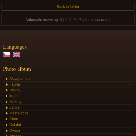
Back to folder
Automatic browsing:
3
|
4
|
5
|
6
|
7
(time in seconds)
Languages
Photo album
Akty/glamour
Fauna
Houby
krajina
Květiny
Láhve
Města,obce
Okna
Ostatní
Ovoce