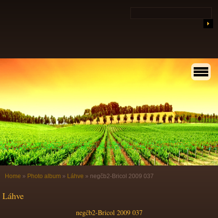
Home
»
Photo album
»
Láhve
»
negčb2-Bricol 2009 037
Láhve
negčb2-Bricol 2009 037